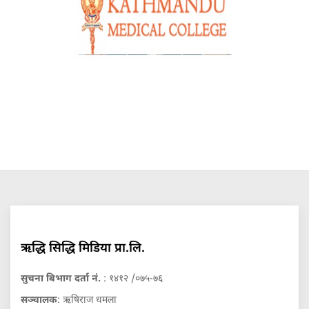
ऋद्धि सिद्धि मिडिया प्रा.लि.
सुचना बिभाग दर्ता नं.
: १४१२ /०७५-७६
सञ्चालक
: ऋषिराज धमला