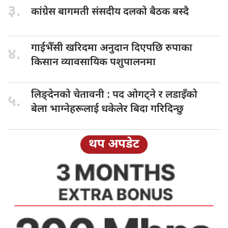
३.
कांग्रेस बागमती
संसदीय दलको बैठक बस्दै
गाईभैँसी खरिदमा
अनुदान दिएपछि रुपाका
४.
किसान व्यावसायिक पशुपालनमा
लिङ्देनको चेतावनी
: पद ओगट्ने र लडाइँको
५.
बेला भाग्नेहरूलाई धकेलेर बिदा गरिदिन्छु
थप अपडेट