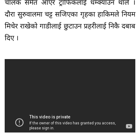
चालक समेत आएर ट्राफिकलाई धम्क्याउन थाले ।
दौरा सुरुवालमा चट्ट सजिएका गृहका हाकिमले नियम
मिचेर राखेको गाडीलाई छुटाउन प्रहरीलाई निकै दबाब
दिए ।