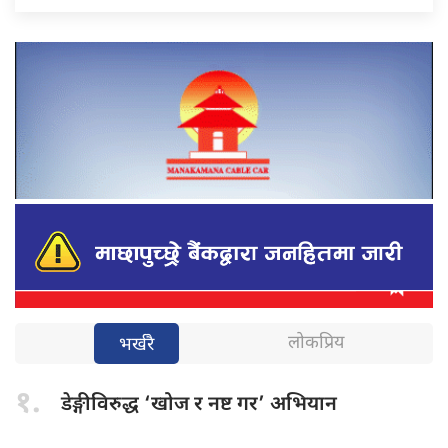
लोकप्रिय
भर्खरै
१.
डेङ्गीविरुद्ध ‘खोज
र नष्ट गर’ अभियान