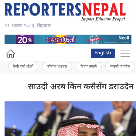
२१ श्रावण २०८३, बिहीबार
English
केपी शर्मा ओली
कोरोना भाइरस
नेकपा एमाले
नेपाली कांग्रेस
साउदी अरब किन कसैसँग डराउदैन