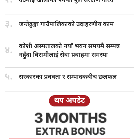
२.
देउमाई खोलाको
पक्की पुल संरक्षण गरिँदै
३.
जन्तेढुङ्गा गाउँपालिकाको
उदाहरणीय काम
कोशी अस्पतालको
नयाँ भवन समयमै सम्पन्न
४.
नहुँदा बिरामीलाई सेवा प्रवाहमा समस्या
५.
सरकारका प्रवक्ता
र सम्पादकबीच छलफल
थप अपडेट