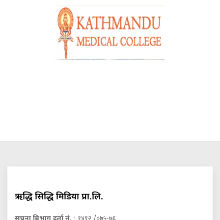
ऋद्धि सिद्धि मिडिया प्रा.लि.
सुचना बिभाग दर्ता नं.
: १४१२ /०७५-७६