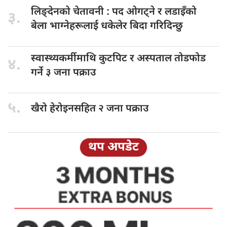
लिङ्देनको चेतावनी
: पद ओगट्ने र लडाइँको
३.
बेला भाग्नेहरूलाई धकेलेर बिदा गरिदिन्छु
स्वास्थ्यकर्मीमाथि कुटपिट
र अस्पताल तोडफोड
४.
गर्ने ३ जना पक्राउ
५.
खैरो हेरोइनसहित
२ जना पक्राउ
थप अपडेट