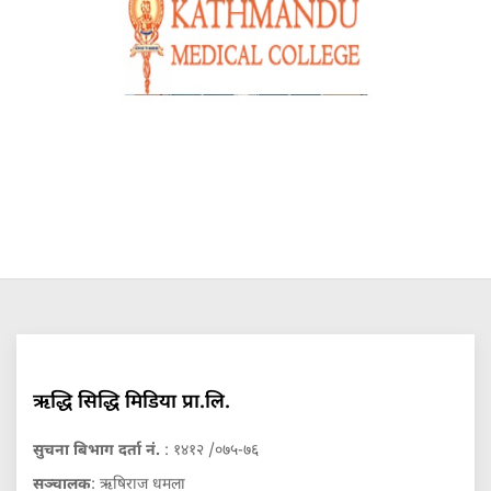
ऋद्धि सिद्धि मिडिया प्रा.लि.
सुचना बिभाग दर्ता नं.
: १४१२ /०७५-७६
सञ्चालक
: ऋषिराज धमला