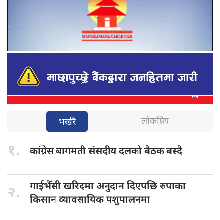
लोकप्रिय
भर्खरै
१.
कांग्रेस बागमती
संसदीय दलको बैठक बस्दै
गाईभैँसी खरिदमा
अनुदान दिएपछि रुपाका
२.
किसान व्यावसायिक पशुपालनमा