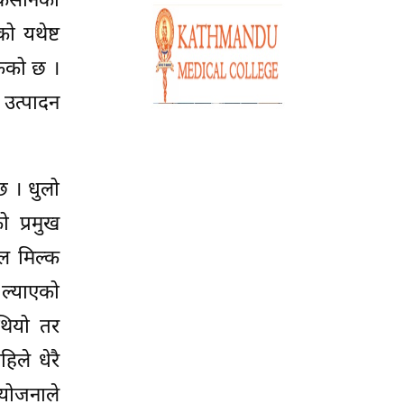
किसानको
 यथेष्ट
केको छ ।
 उत्पादन
छ । धुलो
ो प्रमुख
ल मिल्क
 ल्याएको
थियो तर
िले धेरै
योजनाले