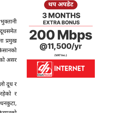
थप अपडेट
ुक्तानी
 दूधसमेत
ा प्रमुख
किसानको
रेको असर
ो दूध र
रहेको र
 धनकुटा,