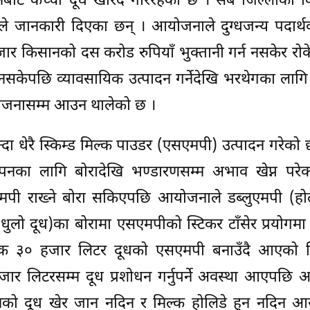
नबाट कच्चा दूध खरिद गरिरहेको छ । सबै जिल्लाका 
 जानकारी दिएका छन् । आयोजनाले दुग्धजन्य पदार्थको
११ हजार किसानको दस करोड रुपियाँ भुक्तानी गर्न नसकेर रो
नसकेपछि व्यावसायिक उत्पादन गर्नेदेखि भरथेगका लागि
आयोजनासम्म आउन थालेको छ ।
ा धेरै स्किम्ड मिल्क पाउडर (एसएमपी) उत्पादन गरेको 
थापनका लागि बोरादेखि भण्डारणसम्म अभाव खेप्न परेक
मपी राख्ने बोरा सकिएपछि आयोजनाले डब्लुएमपी (हो
 धुलो दूध)का बोरामा एसएमपीको स्टिकर टाँसेर प्रयोगमा
निक ३० हजार लिटर दूधको एसएमपी बनाउँदै आएको 
ार लिटरसम्म दूध प्रशोधन गर्नुपर्ने अवस्था आएपछि अह
नको दूध खेर जान नदिन र मिल्क होलिडे हुन नदिन आ