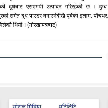
न गरेको दूधबाट एसएमपी उत्पादन गरिरहेको छ । दुग्
ुरको समेत दूध पाउडर बनाउनेदेखि पूर्वको इलाम, पाँचथर, त
लेको थियो । (गोरखापत्रबाट)
सोसल मिडिया
युटिलिटि