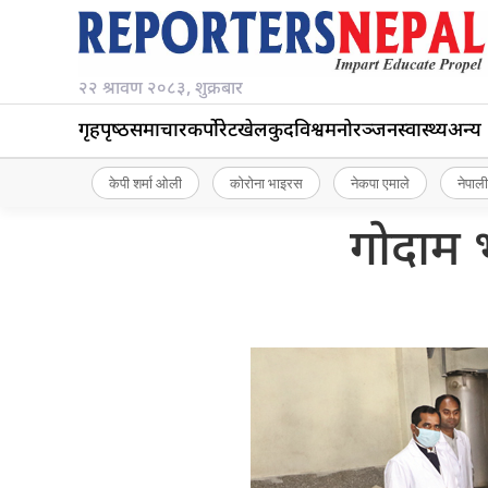
२२ श्रावण २०८३, शुक्रबार
गृहपृष्‍ठ
समाचार
कर्पोरेट
खेलकुद
विश्व
मनोरञ्जन
स्वास्थ्य
अन्य
केपी शर्मा ओली
कोरोना भाइरस
नेकपा एमाले
नेपाली
गोदाम भ