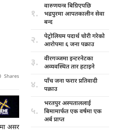
वारुणयन्त्र बिग्रिएपछि
१.
भद्रपुरमा आपतकालीन सेवा
बन्द
पेट्रोलियम पदार्थ
चोरी गरेको
२.
आरोपमा ६ जना पक्राउ
वीरगञ्जमा इन्टरनेटका
३.
अव्यवस्थित तार हटाइने
0
Shares
पाँच जना
फरार प्रतिवादी
४.
पक्राउ
भरतपुर अस्पताललाई
५.
बिमामार्फत एक वर्षमा एक
अर्ब प्राप्त
लीमा असर