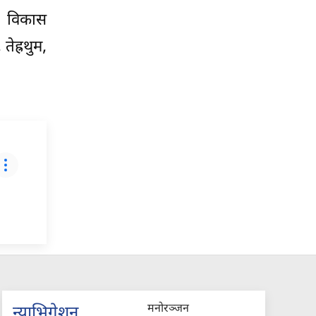
ध विकास
ेह्रथुम,
मनोरञ्जन
न्याभिगेशन