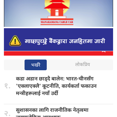
लोकप्रिय
भर्खरै
कडा अडान
छाड्दै बालेन: भारत-चीनसँग
१.
'एक्लाएक्लै' कूटनीति, कार्यकर्ता फकाउन
मन्त्रीहरूलाई नयाँ उर्दी
सुशासनका लागि
राजनीतिक नेतृत्वमा
२.