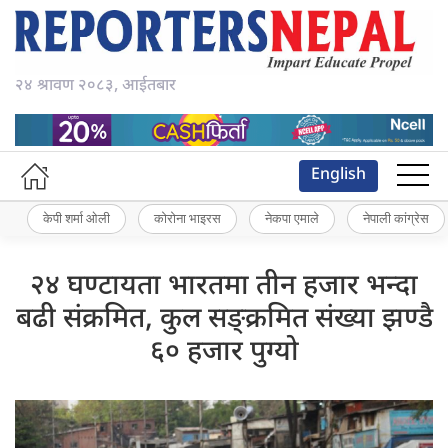
२४ श्रावण २०८३, आईतबार
English
केपी शर्मा ओली
कोरोना भाइरस
नेकपा एमाले
नेपाली कांग्रेस
२४ घण्टायता भारतमा तीन हजार भन्दा
बढी संक्रमित, कुल सङ्क्रमित संख्या झण्डै
६० हजार पुग्यो