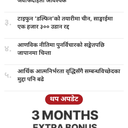
जवाफदेहिता आवश्यक
टाइफुन ‘डल्फिन’को
तयारीमा चीन, साङ्घाईमा
३.
एक हजार ३०० उडान रद्द
आणविक नीतिमा
पुनर्विचारको सङ्केतपछि
४.
जापानमा चिन्ता
आर्थिक आत्मनिर्भरता
वृद्धिसँगै सम्बन्धविच्छेदका
५.
मुद्दा पनि बढे
थप अपडेट