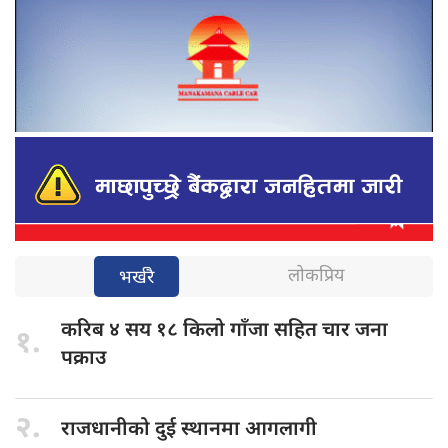
लोकप्रिय
भर्खरै
करिब ४
सय १८ किलो गाँजा सहित चार जना
१.
पक्राउ
२.
राजधानीको दुई
स्थानमा आगलागी