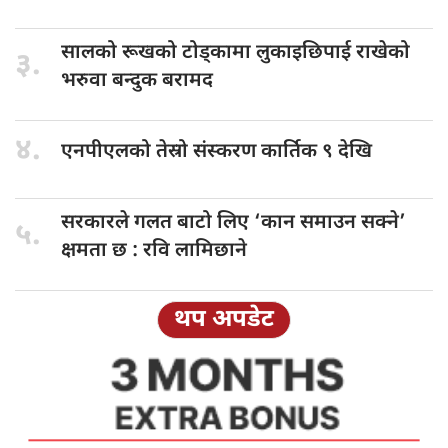
सालको रूखको
टोड्कामा लुकाइछिपाई राखेको
३.
भरुवा बन्दुक बरामद
४.
एनपीएलको तेस्रो
संस्करण कार्तिक ९ देखि
सरकारले गलत
बाटो लिए ‘कान समाउन सक्ने’
५.
क्षमता छ : रवि लामिछाने
थप अपडेट