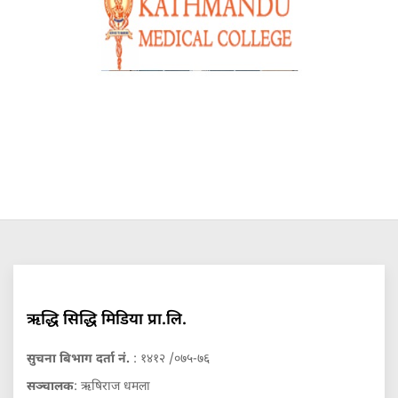
ऋद्धि सिद्धि मिडिया प्रा.लि.
सुचना बिभाग दर्ता नं.
: १४१२ /०७५-७६
सञ्चालक
: ऋषिराज धमला