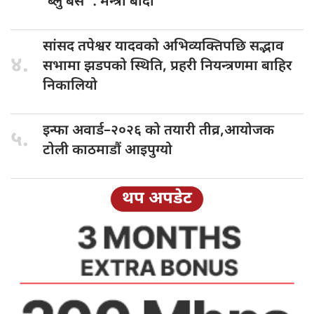
‘ब्लु बस’ : मन्त्री बादी
सांसद तपेश्वर
यादवको अभिव्यक्तिपछि सद्भाव
४.
सभामा झडपको स्थिति, प्रहरी नियन्त्रणमा बाहिर
निकालियो
इन्फा अवार्ड–२०२६
को तयारी तीव्र,आयोजक
५.
टोली काठमाडौं आइपुग्यो
थप अपडेट