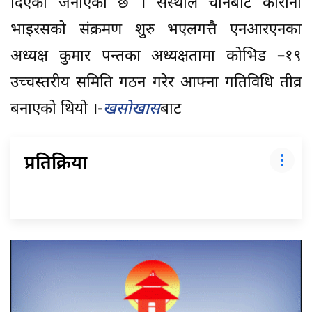
दिएको जनाएको छ । संस्थाले चीनबाट कोरोना
भाइरसको संक्रमण शुरु भएलगत्तै एनआरएनका
अध्यक्ष कुमार पन्तका अध्यक्षतामा कोभिड –१९
उच्चस्तरीय समिति गठन गरेर आफ्ना गतिविधि तीव्र
बनाएको थियो ।-
खसोखास
बाट
प्रतिक्रिया