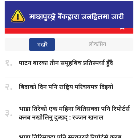
लोकप्रिय
भर्खरै
१.
पाटन बारका
तीन समूहबिच प्रतिस्पर्धा हुँदै
२.
बिदाको दिन
पनि राष्ट्रिय परिचयपत्र दिइयाे
भाडा तिरेको
एक महिना बितिसक्दा पनि रिपोर्टर्स
३.
क्लब नखोलिनु दुःखद् : रञ्जन खनाल
भाडा तिरिसक्दा
पनि सरकारले रिपोर्टर्स क्लब