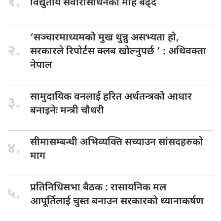
१.
विद्युतीय सवारीसाधनको
मोह बढ्दै
‘सञ्चारमाध्यमको मुख
थुन्नु असभ्यता हो,
२.
सरकारले रिपोर्टस क्लब खोल्नुपर्छ ’ : अधिवक्ता
नेपाल
सामुदायिक वनलाई
हरित अर्थतन्त्रको आधार
३.
बनाइनेः मन्त्री चौधरी
सीमासम्बन्धी अभिव्यक्ति
सच्याउन सांसदहरुको
४.
माग
प्रतिनिधिसभा बैठक
: रासायनिक मल
५.
आपूर्तिलाई चुस्त बनाउन सरकारको ध्यानाकर्षण