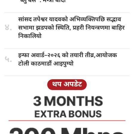
‘ब्लु बस’ : मन्त्री बादी
सांसद तपेश्वर
यादवको अभिव्यक्तिपछि सद्भाव
४.
सभामा झडपको स्थिति, प्रहरी नियन्त्रणमा बाहिर
निकालियो
इन्फा अवार्ड–२०२६
को तयारी तीव्र,आयोजक
५.
टोली काठमाडौं आइपुग्यो
थप अपडेट