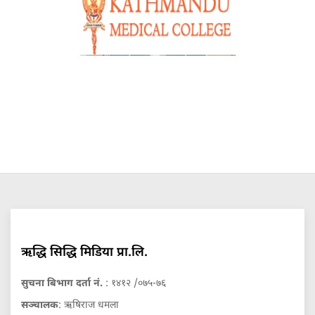
ऋद्धि सिद्धि मिडिया प्रा.लि.
सुचना बिभाग दर्ता नं.
: १४१२ /०७५-७६
सञ्चालक
: ऋषिराज धमला