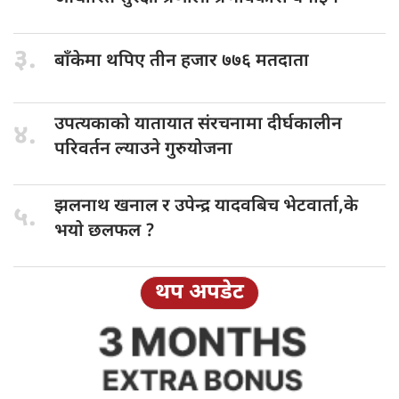
३.
बाँकेमा थपिए
तीन हजार ७७६ मतदाता
उपत्यकाको यातायात
संरचनामा दीर्घकालीन
४.
परिवर्तन ल्याउने गुरुयोजना
झलनाथ खनाल
र उपेन्द्र यादवबिच भेटवार्ता,के
५.
भयाे छलफल ?
थप अपडेट