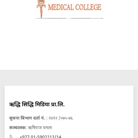
ऋद्धि सिद्धि मिडिया प्रा.लि.
सुचना बिभाग दर्ता नं.
: १४१२ /०७५-७६
सञ्चालक
: ऋषिराज धमला
+977 01-5902213/14