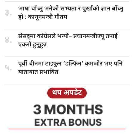
भाषा बाँच्नु
भनेको सभ्यता र पुर्खाको ज्ञान बाँच्नु
३.
हाे : कानूनमन्त्री गाैतम
संसद्‌मा कांग्रेसले भन्यो–
प्रधानमन्त्रीज्यू तपाईं
४.
एक्लो हुनुहुन्न
पूर्वी चीनमा
टाइफुन ‘डल्फिन’ कमजोर भए पनि
५.
यातायात प्रभावित
थप अपडेट