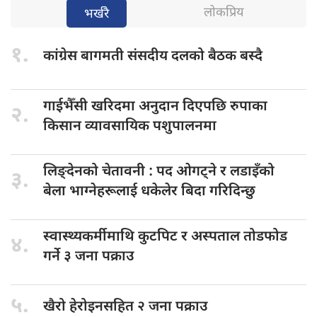
लोकप्रिय
भर्खरै
१.
कांग्रेस बागमती
संसदीय दलको बैठक बस्दै
गाईभैँसी खरिदमा
अनुदान दिएपछि रुपाका
२.
किसान व्यावसायिक पशुपालनमा
लिङ्देनको चेतावनी
: पद ओगट्ने र लडाइँको
३.
बेला भाग्नेहरूलाई धकेलेर बिदा गरिदिन्छु
स्वास्थ्यकर्मीमाथि कुटपिट
र अस्पताल तोडफोड
४.
गर्ने ३ जना पक्राउ
५.
खैरो हेरोइनसहित
२ जना पक्राउ