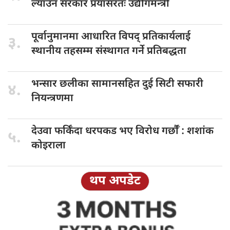
ल्याउन सरकार प्रयासरतः उद्योगमन्त्री
पूर्वानुमानमा आधारित
विपद् प्रतिकार्यलाई
३.
स्थानीय तहसम्म संस्थागत गर्ने प्रतिबद्धता
भन्सार छलीका
सामानसहित दुई सिटी सफारी
४.
नियन्त्रणमा
देउवा फर्किँदा
धरपकड भए विरोध गर्छौँं : शशांक
५.
कोइराला
थप अपडेट