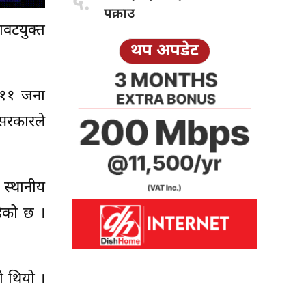
५.
पक्राउ
ावटयुक्त
थप अपडेट
 ११ जना
सरकारले
 स्थानीय
ेको छ ।
ो थियो ।