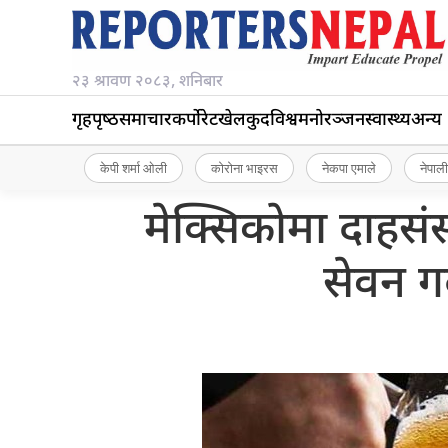
२३ श्रावण २०८३, शनिबार
गृहपृष्‍ठ
समाचार
कर्पोरेट
खेलकुद
विश्व
मनोरञ्जन
स्वास्थ्य
अन्य
केपी शर्मा ओली
कोरोना भाइरस
नेकपा एमाले
नेपाली
मेक्सिकोमा दाहसंस
सेवन गर