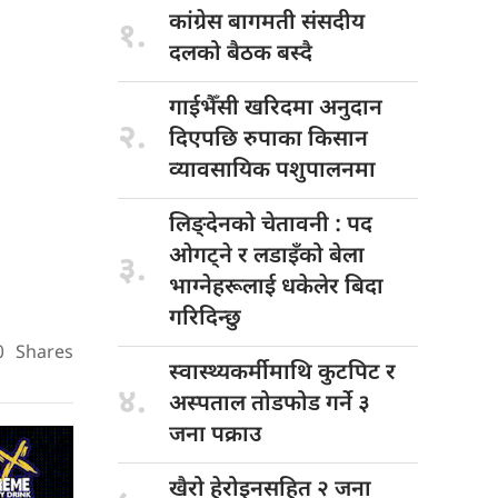
कांग्रेस बागमती
संसदीय
१.
दलको बैठक बस्दै
गाईभैँसी खरिदमा
अनुदान
२.
दिएपछि रुपाका किसान
व्यावसायिक पशुपालनमा
लिङ्देनको चेतावनी
: पद
ओगट्ने र लडाइँको बेला
३.
भाग्नेहरूलाई धकेलेर बिदा
गरिदिन्छु
0
Shares
स्वास्थ्यकर्मीमाथि कुटपिट
र
४.
अस्पताल तोडफोड गर्ने ३
जना पक्राउ
खैरो हेरोइनसहित
२ जना