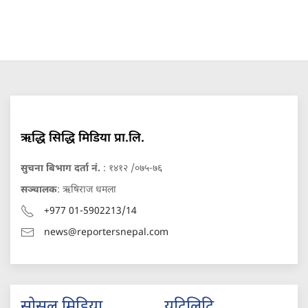
ऋद्धि सिद्धि मिडिया प्रा.लि.
सुचना बिभाग दर्ता नं.
: १४१२ /०७५-७६
सञ्चालक
: ऋषिराज धमला
+977 01-5902213/14
news@reportersnepal.com
सोसल मिडिया
युटिलिटि