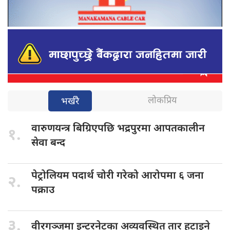
लोकप्रिय
भर्खरै
वारुणयन्त्र बिग्रिएपछि
भद्रपुरमा आपतकालीन
१.
सेवा बन्द
पेट्रोलियम पदार्थ
चोरी गरेको आरोपमा ६ जना
२.
पक्राउ
३.
वीरगञ्जमा इन्टरनेटका
अव्यवस्थित तार हटाइने