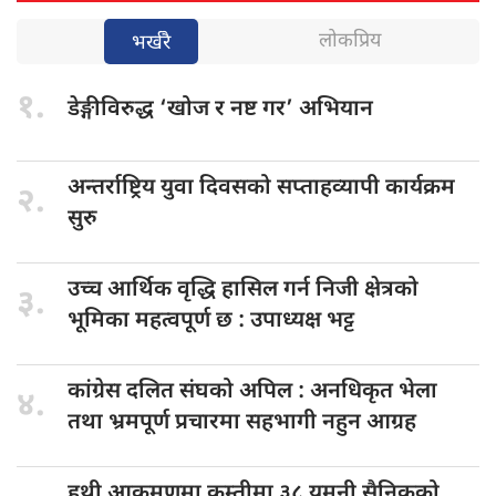
लोकप्रिय
भर्खरै
१.
डेङ्गीविरुद्ध ‘खोज
र नष्ट गर’ अभियान
अन्तर्राष्ट्रिय युवा
दिवसको सप्ताहव्यापी कार्यक्रम
२.
सुरु
उच्च आर्थिक
वृद्धि हासिल गर्न निजी क्षेत्रको
३.
भूमिका महत्वपूर्ण छ : उपाध्यक्ष भट्ट
कांग्रेस दलित
संघको अपिल : अनधिकृत भेला
४.
तथा भ्रमपूर्ण प्रचारमा सहभागी नहुन आग्रह
हुथी आक्रमणमा
कम्तीमा ३८ यमनी सैनिकको