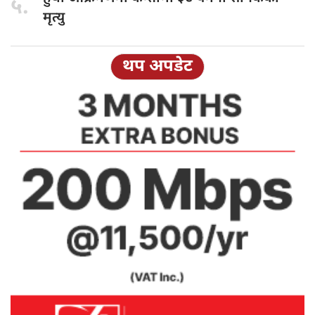
५.
मृत्यु
थप अपडेट