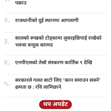
पक्राउ
२.
राजधानीको दुई
स्थानमा आगलागी
सालको रूखको
टोड्कामा लुकाइछिपाई राखेको
३.
भरुवा बन्दुक बरामद
४.
एनपीएलको तेस्रो
संस्करण कार्तिक ९ देखि
सरकारले गलत
बाटो लिए ‘कान समाउन सक्ने’
५.
क्षमता छ : रवि लामिछाने
थप अपडेट