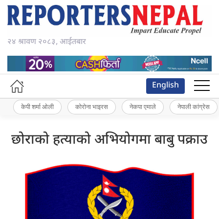
२४ श्रावण २०८३, आईतबार
English
केपी शर्मा ओली
कोरोना भाइरस
नेकपा एमाले
नेपाली कांग्रेस
छोराको हत्याको अभियोगमा बाबु पक्राउ