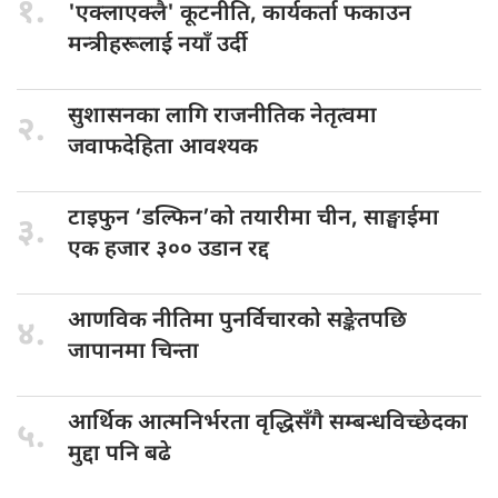
१.
'एक्लाएक्लै' कूटनीति, कार्यकर्ता फकाउन
मन्त्रीहरूलाई नयाँ उर्दी
सुशासनका लागि
राजनीतिक नेतृत्वमा
२.
जवाफदेहिता आवश्यक
टाइफुन ‘डल्फिन’को
तयारीमा चीन, साङ्घाईमा
३.
एक हजार ३०० उडान रद्द
आणविक नीतिमा
पुनर्विचारको सङ्केतपछि
४.
जापानमा चिन्ता
आर्थिक आत्मनिर्भरता
वृद्धिसँगै सम्बन्धविच्छेदका
५.
मुद्दा पनि बढे