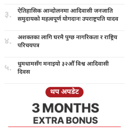
ऐतिहासिक आन्दोलनमा
आदिवासी जनजाति
३.
समुदायको महत्वपूर्ण योगदानः उपराष्ट्रपति यादव
अशक्तका लागि
घरमै पुग्छ नागरिकता र राष्ट्रिय
४.
परिचयपत्र
धुमधामसँग मनाइयो
३२औँ विश्व आदिवासी
५.
दिवस
थप अपडेट