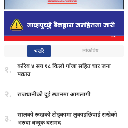
लोकप्रिय
भर्खरै
करिब ४
सय १८ किलो गाँजा सहित चार जना
१.
पक्राउ
२.
राजधानीको दुई
स्थानमा आगलागी
सालको रूखको
टोड्कामा लुकाइछिपाई राखेको
३.
भरुवा बन्दुक बरामद