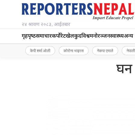
२४ श्रावण २०८३, आईतबार
गृहपृष्‍ठ
समाचार
कर्पोरेट
खेलकुद
विश्व
मनोरञ्जन
स्वास्थ्य
अन्य
केपी शर्मा ओली
कोरोना भाइरस
नेकपा एमाले
नेपाली
घन 