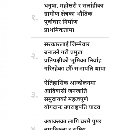
धनुषा, महोत्तरी
र सर्लाहीका
ग्रामीण क्षेत्रका भौतिक
१.
पूर्वाधार निर्माण
प्राथमिकतामा
सरकारलाई जिम्मेवार
बनाउने गरी प्रमुख
२.
प्रतिपक्षीको भूमिका निर्वाह
गरिरहेका छौँः सभापति थापा
ऐतिहासिक आन्दोलनमा
आदिवासी जनजाति
३.
समुदायको महत्वपूर्ण
योगदानः उपराष्ट्रपति यादव
अशक्तका लागि
घरमै पुग्छ
४.
नागरिकता र राष्ट्रिय