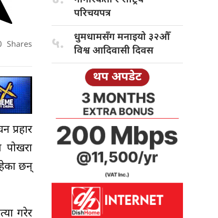
परिचयपत्र
धुमधामसँग मनाइयो
३२औँ
५.
0
Shares
विश्व आदिवासी दिवस
थप अपडेट
न प्रहार
मा पोखरा
हेका छन्
्या गरेर