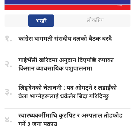
लोकप्रिय
भर्खरै
१.
कांग्रेस बागमती
संसदीय दलको बैठक बस्दै
गाईभैँसी खरिदमा
अनुदान दिएपछि रुपाका
२.
किसान व्यावसायिक पशुपालनमा
लिङ्देनको चेतावनी
: पद ओगट्ने र लडाइँको
३.
बेला भाग्नेहरूलाई धकेलेर बिदा गरिदिन्छु
स्वास्थ्यकर्मीमाथि कुटपिट
र अस्पताल तोडफोड
४.
गर्ने ३ जना पक्राउ