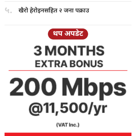
५.
खैरो हेरोइनसहित
२ जना पक्राउ
थप अपडेट