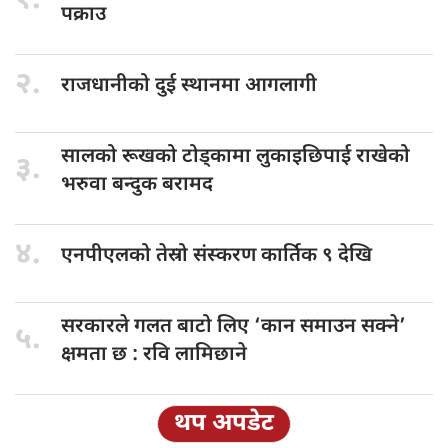
१.
पक्राउ
२.
राजधानीको दुई
स्थानमा आगलागी
सालको रूखको
टोड्कामा लुकाइछिपाई राखेको
३.
भरुवा बन्दुक बरामद
४.
एनपीएलको तेस्रो
संस्करण कार्तिक ९ देखि
सरकारले गलत
बाटो लिए ‘कान समाउन सक्ने’
५.
क्षमता छ : रवि लामिछाने
थप अपडेट