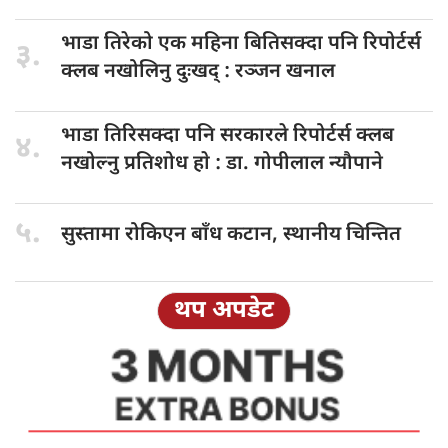
भाडा तिरेको
एक महिना बितिसक्दा पनि रिपोर्टर्स
३.
क्लब नखोलिनु दुःखद् : रञ्जन खनाल
भाडा तिरिसक्दा
पनि सरकारले रिपोर्टर्स क्लब
४.
नखोल्नु प्रतिशोध हाे : डा‍‍‍. गोपीलाल न्यौपाने
५.
सुस्तामा रोकिएन
बाँध कटान, स्थानीय चिन्तित
थप अपडेट