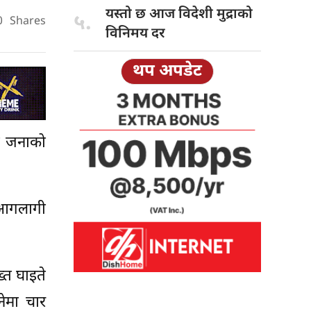
यस्तो छ
आज विदेशी मुद्राको
५.
0
Shares
विनिमय दर
थप अपडेट
त जनाको
 आगलागी
्त घाइते
नेमा चार