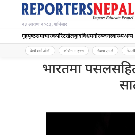
२३ श्रावण २०८३, शनिबार
गृहपृष्‍ठ
समाचार
कर्पोरेट
खेलकुद
विश्व
मनोरञ्जन
स्वास्थ्य
अन्य
केपी शर्मा ओली
कोरोना भाइरस
नेकपा एमाले
नेपाली
भारतमा पसलसहि
सा