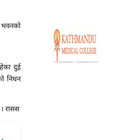
ै भवनको
ेका दुई
को निधन
 । रासस