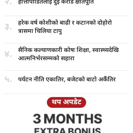
२.
हात्तीपीडितलाई दुई
करोड क्षतिपूर्ति
हरेक वर्ष
कोशीको बाढी र कटानको दोहोरो
३.
त्रासमा चिलिया टापु
सैनिक कल्याणकारी
कोषः शिक्षा, स्वास्थ्यदेखि
४.
आत्मनिर्भरसम्मको सहारा
५.
पर्यटन नीति
एकातिर, बजेटको बाटो अर्कैतिर
थप अपडेट