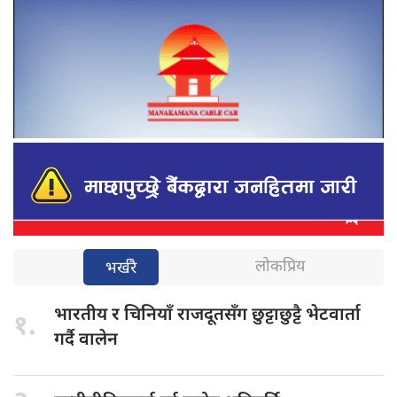
लोकप्रिय
भर्खरै
भारतीय र
चिनियाँ राजदूतसँग छुट्टाछुट्टै भेटवार्ता
१.
गर्दै वालेन