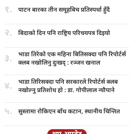
१.
पाटन बारका
तीन समूहबिच प्रतिस्पर्धा हुँदै
२.
बिदाको दिन
पनि राष्ट्रिय परिचयपत्र दिइयाे
भाडा तिरेको
एक महिना बितिसक्दा पनि रिपोर्टर्स
३.
क्लब नखोलिनु दुःखद् : रञ्जन खनाल
भाडा तिरिसक्दा
पनि सरकारले रिपोर्टर्स क्लब
४.
नखोल्नु प्रतिशोध हाे : डा‍‍‍. गोपीलाल न्यौपाने
५.
सुस्तामा रोकिएन
बाँध कटान, स्थानीय चिन्तित