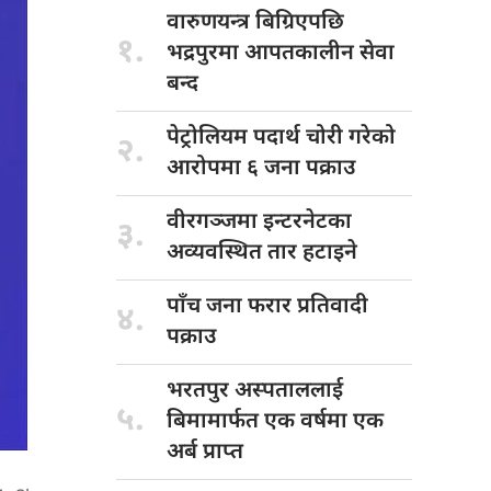
वारुणयन्त्र बिग्रिएपछि
१.
भद्रपुरमा आपतकालीन सेवा
बन्द
पेट्रोलियम पदार्थ
चोरी गरेको
२.
आरोपमा ६ जना पक्राउ
वीरगञ्जमा इन्टरनेटका
३.
अव्यवस्थित तार हटाइने
पाँच जना
फरार प्रतिवादी
४.
पक्राउ
भरतपुर अस्पताललाई
५.
बिमामार्फत एक वर्षमा एक
अर्ब प्राप्त