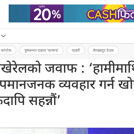
 कांग्रेस
पुष्पकमल दाहाल ‘प्रचण्ड’
प्रहरी
शेरबहादुर देउवा
ाखेरेलको जवाफ : ‘हामीमा
मानजनक व्यवहार गर्न खो
दापि सहन्नौं’