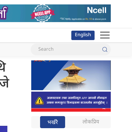
English
थि
जे
लोकप्रिय
भर्खरै