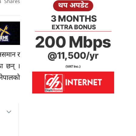
4
Shares
थप अपडेट
 असमान र
का छन् ।
नेपालको