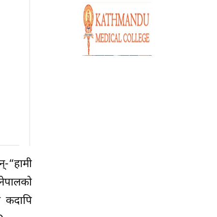
्-“हामी
!नेपालको
ले कदापि