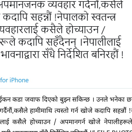
िईकन कडा जवाफ दिएको बुझ्न सकिन्छ । उनले भनेका छन
ौं,कसैले हामीमाथि त्यस्तो गर्न खोजे कदापि सहन्नौं 
यवहारलाई कसैले होच्याउन / अपमानगर्न खोजे नेपालीहरू