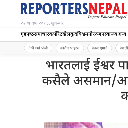
२२ श्रावण २०८३, शुक्रबार
गृहपृष्‍ठ
समाचार
कर्पोरेट
खेलकुद
विश्व
मनोरञ्जन
स्वास्थ्य
अन्य
केपी शर्मा ओली
कोरोना भाइरस
नेकपा एमाले
नेपाली
भारतलाई ईश्वर प
कसैले असमान/अप
क