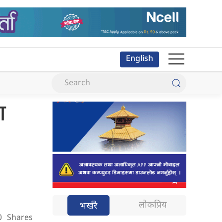
English
श
लोकप्रिय
भर्खरै
0
Shares