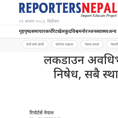
२१ श्रावण २०८३, बिहीबार
गृहपृष्‍ठ
समाचार
कर्पोरेट
खेलकुद
विश्व
मनोरञ्जन
स्वास्थ्य
अन्य
केपी शर्मा ओली
कोरोना भाइरस
नेकपा एमाले
नेपाली
लकडाउन अवधिभरि
निषेध, सबै स्
रिपोर्टर्स नेपाल