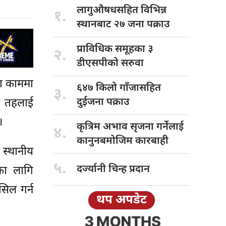
लागुऔषधसहित विभिन्न
१.
स्थानबाट २७ जना पक्राउ
प्राविधिक समूहका
३
२.
डीएसपीको सरुवा
का काममा
६४७ किलो
गाँजासहित
३.
दुईजना पक्राउ
ीय तहलाई
।
कृत्रिम अभाव
सृजना गर्नेलाई
४.
कानुनबमोजिम कारबाही
 स्थानीय
५.
दर्ज्यानी चिन्ह
प्रदान
का लागि
सिल गर्न
थप अपडेट