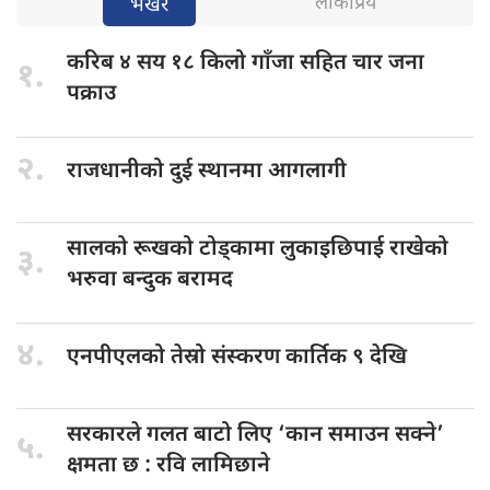
लोकप्रिय
भर्खरै
करिब ४
सय १८ किलो गाँजा सहित चार जना
१.
पक्राउ
२.
राजधानीको दुई
स्थानमा आगलागी
सालको रूखको
टोड्कामा लुकाइछिपाई राखेको
३.
भरुवा बन्दुक बरामद
४.
एनपीएलको तेस्रो
संस्करण कार्तिक ९ देखि
सरकारले गलत
बाटो लिए ‘कान समाउन सक्ने’
५.
क्षमता छ : रवि लामिछाने