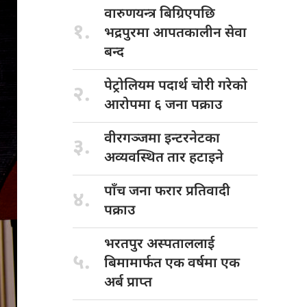
वारुणयन्त्र बिग्रिएपछि
१.
भद्रपुरमा आपतकालीन सेवा
बन्द
पेट्रोलियम पदार्थ
चोरी गरेको
२.
आरोपमा ६ जना पक्राउ
वीरगञ्जमा इन्टरनेटका
३.
अव्यवस्थित तार हटाइने
पाँच जना
फरार प्रतिवादी
४.
पक्राउ
भरतपुर अस्पताललाई
५.
बिमामार्फत एक वर्षमा एक
अर्ब प्राप्त