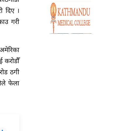
ाठमाडौँ
री दिए ।
्राउ गरी
 अमेरिका
ई करोडौँ
रोड ठगी
ीले फेला