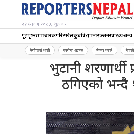
२२ श्रावण २०८३, शुक्रबार
गृहपृष्‍ठ
समाचार
कर्पोरेट
खेलकुद
विश्व
मनोरञ्जन
स्वास्थ्य
अन्य
केपी शर्मा ओली
कोरोना भाइरस
नेकपा एमाले
नेपाली
भुटानी शरणार्थी
ठगिएको भन्दै 