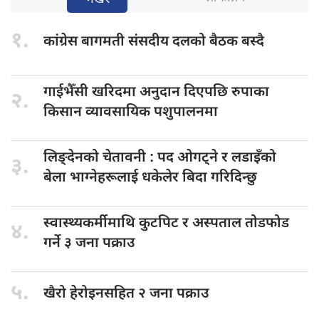
१.
कांग्रेस बागमती
संसदीय दलको बैठक बस्दै
गाईभैँसी खरिदमा
अनुदान दिएपछि रुपाका
२.
किसान व्यावसायिक पशुपालनमा
लिङ्देनको चेतावनी
: पद ओगट्ने र लडाइँको
३.
बेला भाग्नेहरूलाई धकेलेर बिदा गरिदिन्छु
स्वास्थ्यकर्मीमाथि कुटपिट
र अस्पताल तोडफोड
४.
गर्ने ३ जना पक्राउ
५.
खैरो हेरोइनसहित
२ जना पक्राउ