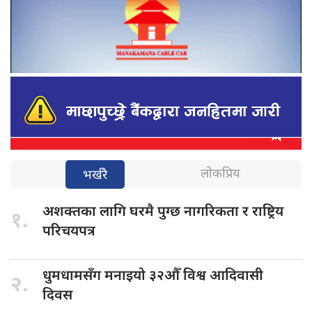
लोकप्रिय
भर्खरै
अशक्तका लागि
घरमै पुग्छ नागरिकता र राष्ट्रिय
१.
परिचयपत्र
धुमधामसँग मनाइयो
३२औँ विश्व आदिवासी
२.
दिवस