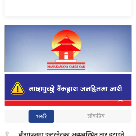
लोकप्रिय
भर्खरै
१.
वीरगञ्जमा इन्टरनेटका
अव्यवस्थित तार हटाइने