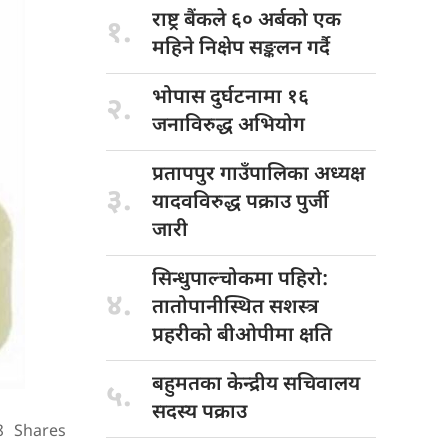
राष्ट्र बैंकले
६० अर्बको एक
१.
महिने निक्षेप सङ्कलन गर्दै
भोपास दुर्घटनामा
१६
२.
जनाविरुद्ध अभियोग
प्रतापपुर गाउँपालिका
अध्यक्ष
३.
यादवविरुद्ध पक्राउ पुर्जी
जारी
सिन्धुपाल्चोकमा पहिरो:
४.
तातोपानीस्थित सशस्त्र
प्रहरीको बीओपीमा क्षति
बहुमतका केन्द्रीय
सचिवालय
५.
सदस्य पक्राउ
8
Shares