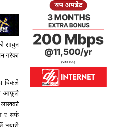
थप अपडेट
को साबुन
लन गरेका
ा विकले
े आफूले
५ लाखको
न र सर्फ
ने तयारी