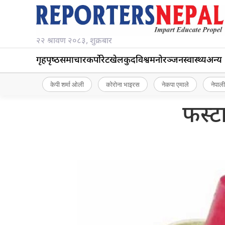
२२ श्रावण २०८३, शुक्रबार
गृहपृष्‍ठ
समाचार
कर्पोरेट
खेलकुद
विश्व
मनोरञ्जन
स्वास्थ्य
अन्य
केपी शर्मा ओली
कोरोना भाइरस
नेकपा एमाले
नेपाली
फस्टा