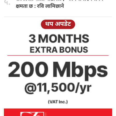
५.
क्षमता छ : रवि लामिछाने
थप अपडेट