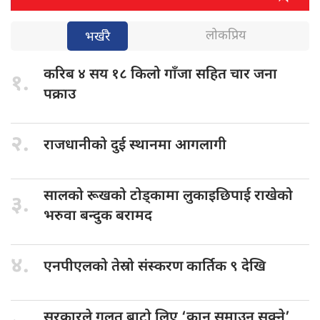
लोकप्रिय
भर्खरै
करिब ४
सय १८ किलो गाँजा सहित चार जना
१.
पक्राउ
२.
राजधानीको दुई
स्थानमा आगलागी
सालको रूखको
टोड्कामा लुकाइछिपाई राखेको
३.
भरुवा बन्दुक बरामद
४.
एनपीएलको तेस्रो
संस्करण कार्तिक ९ देखि
सरकारले गलत
बाटो लिए ‘कान समाउन सक्ने’