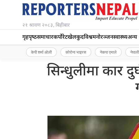
२१ श्रावण २०८३, बिहीबार
गृहपृष्‍ठ
समाचार
कर्पोरेट
खेलकुद
विश्व
मनोरञ्जन
स्वास्थ्य
अन्य
केपी शर्मा ओली
कोरोना भाइरस
नेकपा एमाले
नेपाली
सिन्धुलीमा कार दुर