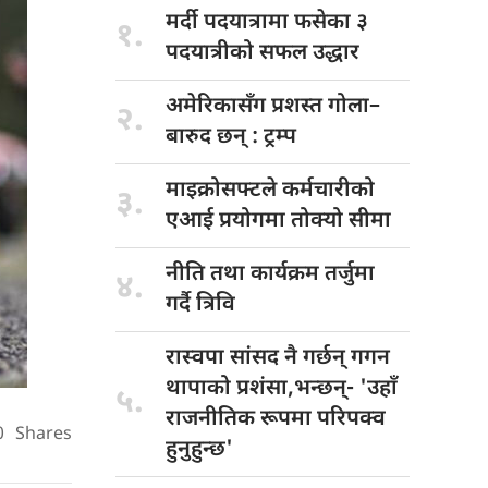
मर्दी पदयात्रामा
फसेका ३
१.
पदयात्रीको सफल उद्धार
अमेरिकासँग प्रशस्त
गोला–
२.
बारुद छन् : ट्रम्प
माइक्रोसफ्टले कर्मचारीको
३.
एआई प्रयोगमा तोक्यो सीमा
नीति तथा
कार्यक्रम तर्जुमा
४.
गर्दै त्रिवि
रास्वपा सांसद
नै गर्छन् गगन
थापाको प्रशंसा,भन्छन्- 'उहाँ
५.
राजनीतिक रूपमा परिपक्व
0
Shares
हुनुहुन्छ'