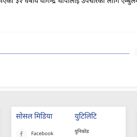
भएका ३२ वर्षीय योगेन्द्र थापालाई उपचारका लागि एम्बुलेन
सोसल मिडिया
युटिलिटि
युनिकोड
Facebook