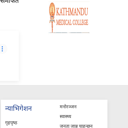
्समार्फत
मनोरञ्जन
न्याभिगेशन
स्वास्थ्य
गृहपृष्‍ठ
जनता जान्न चाहन्छन