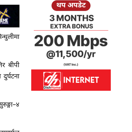
थप अपडेट
न्धुलीमा
िर बीपी
दुर्घटना
रुङ्गा–४