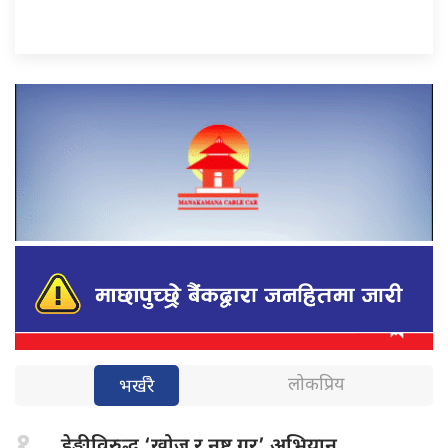
लोकप्रिय
भर्खरै
१.
डेङ्गीविरुद्ध ‘खोज
र नष्ट गर’ अभियान