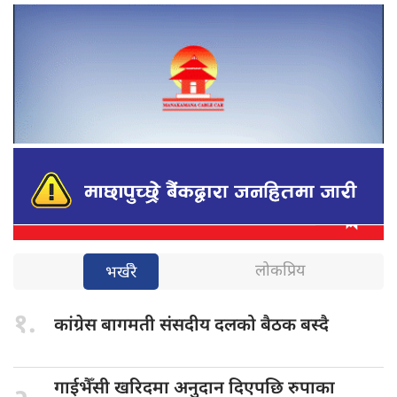
लोकप्रिय
भर्खरै
१.
कांग्रेस बागमती
संसदीय दलको बैठक बस्दै
गाईभैँसी खरिदमा
अनुदान दिएपछि रुपाका