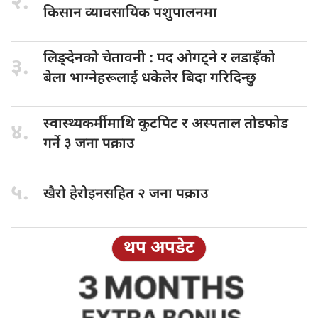
२.
किसान व्यावसायिक पशुपालनमा
लिङ्देनको चेतावनी
: पद ओगट्ने र लडाइँको
३.
बेला भाग्नेहरूलाई धकेलेर बिदा गरिदिन्छु
स्वास्थ्यकर्मीमाथि कुटपिट
र अस्पताल तोडफोड
४.
गर्ने ३ जना पक्राउ
५.
खैरो हेरोइनसहित
२ जना पक्राउ
थप अपडेट