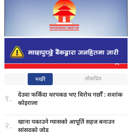
लोकप्रिय
भर्खरै
देउवा फर्किँदा
धरपकड भए विरोध गर्छौँं : शशांक
१.
कोइराला
खाना पकाउने
ग्यासको आपूर्ति सहज बनाउन
२.
सांसदको जोड