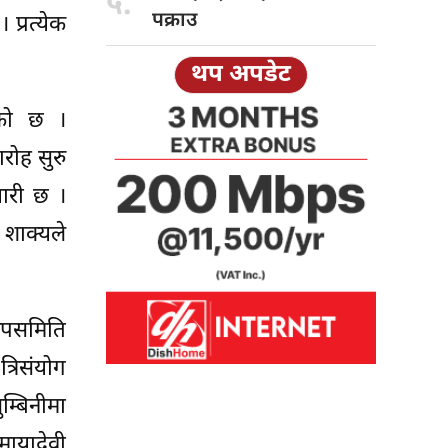
५.
पक्राउ
प्रत्येक
थप अपडेट
एको छ ।
ारोह सुरु
यारी छ ।
शाक्यले
 उपसमिति
त्रिसंयोग
म्बिनीमा
मायादेवी