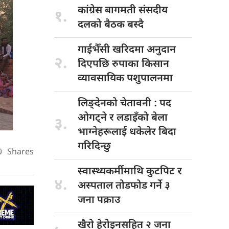
कांग्रेस बागमती
संसदीय
१.
दलको बैठक बस्दै
गाईभैँसी खरिदमा
अनुदान
२.
दिएपछि रुपाका किसान
व्यावसायिक पशुपालनमा
लिङ्देनको चेतावनी
: पद
ओगट्ने र लडाइँको बेला
३.
भाग्नेहरूलाई धकेलेर बिदा
गरिदिन्छु
0
Shares
स्वास्थ्यकर्मीमाथि कुटपिट
र
४.
अस्पताल तोडफोड गर्ने ३
जना पक्राउ
खैरो हेरोइनसहित
२ जना