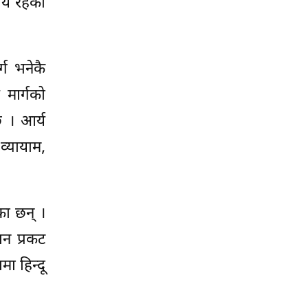
षय रहेका
्ग भनेकै
 मार्गको
 छ । आर्य
 व्यायाम,
ेका छन् ।
न प्रकट
मा हिन्दू