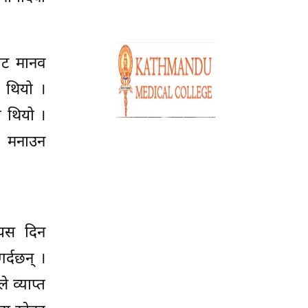
बाट मानव
ो थियो ।
ो थियो ।
ती मनाउन
े यस दिन
गर्दछन् ।
 व्याप्त