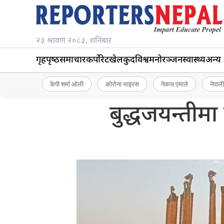
२३ श्रावण २०८३, शनिबार
गृहपृष्‍ठ
समाचार
कर्पोरेट
खेलकुद
विश्व
मनोरञ्जन
स्वास्थ्य
अन्य
केपी शर्मा ओली
कोरोना भाइरस
नेकपा एमाले
नेपाली
बुद्धजयन्तीमा