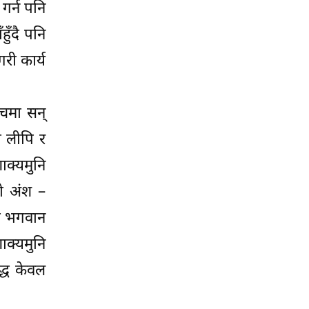
गर्न पनि
हुँदै पनि
री कार्य
ीचमा सन्
ही लीपि र
ाक्यमुनि
को अंश –
दे भगवान
ाक्यमुनि
ुद्ध केवल