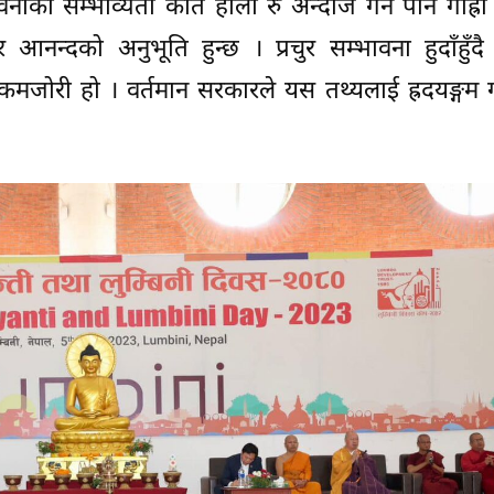
्विनीको सम्भाव्यता कति होला रु अन्दाज गर्न पनि गाह्र
र आनन्दको अनुभूति हुन्छ । प्रचुर सम्भावना हुदाँहुँद
 कमजोरी हो । वर्तमान सरकारले यस तथ्यलाई ह्रदयङ्गम ग