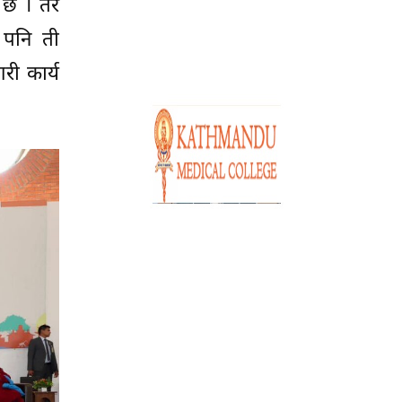
ो छ । तर
ै पनि ती
री कार्य