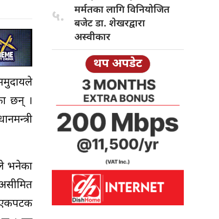
मर्मतका लागि विनियोजित
५.
बजेट डा. शेखरद्वारा
अस्वीकार
थप अपडेट
समुदायले
का छन् ।
नमन्त्री
ले भनेका
 असीमित
ा एकपटक