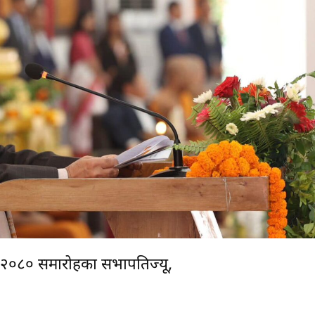
स २०८० समारोहका सभापतिज्यू,