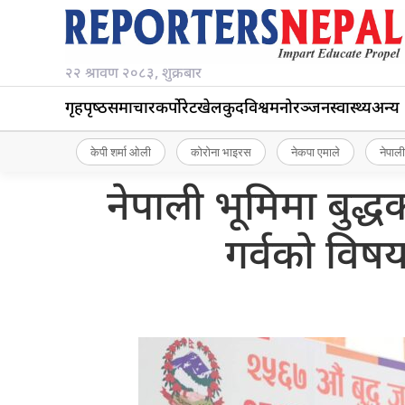
२२ श्रावण २०८३, शुक्रबार
गृहपृष्‍ठ
समाचार
कर्पोरेट
खेलकुद
विश्व
मनोरञ्जन
स्वास्थ्य
अन्य
केपी शर्मा ओली
कोरोना भाइरस
नेकपा एमाले
नेपाली
नेपाली भूमिमा बुद्
गर्वको विषय 