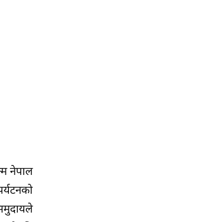
न्म नेपाल
पर्यटनको
समुदायले