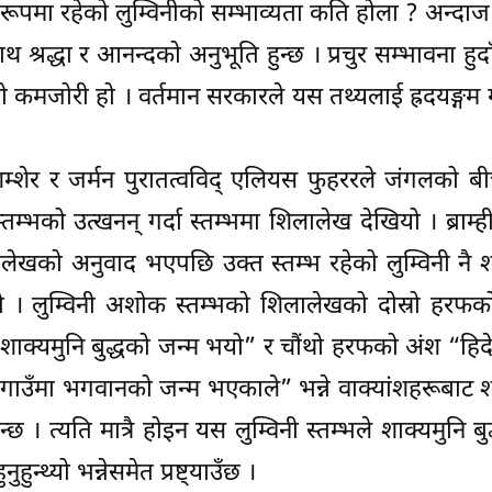
ूपमा रहेको लुम्विनीको सम्भाव्यता कति होला ? अन्दाज 
थ श्रद्धा र आनन्दको अनुभूति हुन्छ । प्रचुर सम्भावना हुदाँ
रो कमजोरी हो । वर्तमान सरकारले यस तथ्यलाई ह्रदयङ्गम ग
्शेर र जर्मन पुरातत्वविद् एलियस फुहररले जंगलको ब
्तम्भको उत्खनन् गर्दा स्तम्भमा शिलालेख देखियो । ब्राम्
लेखको अनुवाद भएपछि उक्त स्तम्भ रहेको लुम्विनी नै श
्यो । लुम्विनी अशोक स्तम्भको शिलालेखको दोस्रो हरफ
ाँ शाक्यमुनि बुद्धको जन्म भयो” र चौंथो हरफको अंश “हि
ी गाउँमा भगवानको जन्म भएकाले” भन्ने वाक्यांशहरूबाट श
्छ । त्यति मात्रै होइन यस लुम्विनी स्तम्भले शाक्यमुनि ब
न्थ्यो भन्नेसमेत प्रष्ट्याउँछ ।