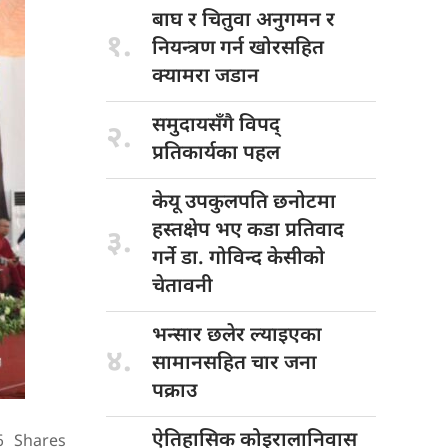
बाघ र
चितुवा अनुगमन र
१.
नियन्त्रण गर्न खोरसहित
क्यामरा जडान
समुदायसँगै विपद्
२.
प्रतिकार्यका पहल
केयू उपकुलपति
छनोटमा
हस्तक्षेप भए कडा प्रतिवाद
३.
गर्ने डा. गोविन्द केसीको
चेतावनी
भन्सार छलेर
ल्याइएका
४.
सामानसहित चार जना
पक्राउ
ऐतिहासिक कोइरालानिवास
6
Shares