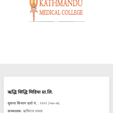
ऋद्धि सिद्धि मिडिया प्रा.लि.
सुचना बिभाग दर्ता नं.
: १४१२ /०७५-७६
सञ्चालक
: ऋषिराज धमला