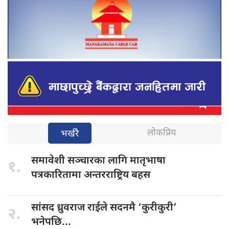
लोकप्रिय
भर्खरै
समावेशी सञ्चारका
लागि मातृभाषा
१.
पत्रकारितामा अन्तरराष्ट्रिय बहस
सांसद ध्रुवराज
राईले सदनमै ‘कुरीकुरी’
२.
भनेपछि...