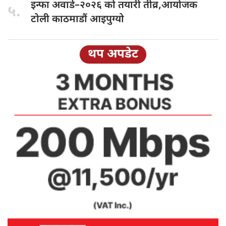
इन्फा अवार्ड–२०२६
को तयारी तीव्र,आयोजक
५.
टोली काठमाडौं आइपुग्यो
थप अपडेट