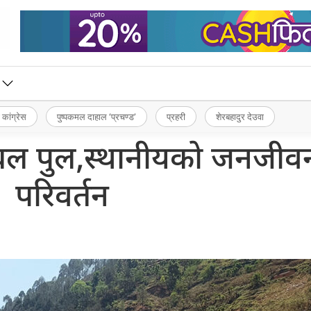
 कांग्रेस
पुष्पकमल दाहाल ‘प्रचण्ड’
प्रहरी
शेरबहादुर देउवा
बल पुल,स्थानीयको जनजीव
परिवर्तन