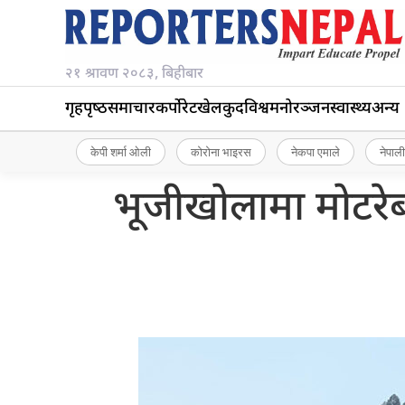
२१ श्रावण २०८३, बिहीबार
गृहपृष्‍ठ
समाचार
कर्पोरेट
खेलकुद
विश्व
मनोरञ्जन
स्वास्थ्य
अन्य
केपी शर्मा ओली
कोरोना भाइरस
नेकपा एमाले
नेपाली
भूजीखोलामा मोटरे