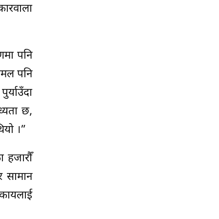
ोकारवाला
ाणमा पनि
चामल पनि
र्याउँदा
ध्यता छ,
थियो ।”
ा हजारौँ
 र सामान
िकायलाई