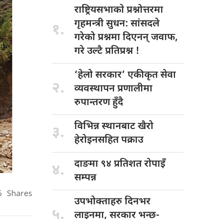
राष्ट्रियसभाकाे प्रश्नोत्तरमा
गृहमन्त्री सुधन: सांसदले
१.
गरेको प्रश्नमा दिएनन् जवाफ,
गरे उल्टै प्रतिप्रश्न !
‘हेलो सरकार’
एकीकृत सेवा
२.
व्यवस्थापन प्रणालीमा
रुपान्तरण हुँदै
विभिन्न स्थानबाट
खैरो
३.
हेरोइनसहित पक्राउ
दाङमा ९४
प्रतिशत रोपाइँ
४.
सम्पन्न
6
Shares
उपभोक्ताहरु दिनभर
५.
लाइनमा, सरकार भन्छ-