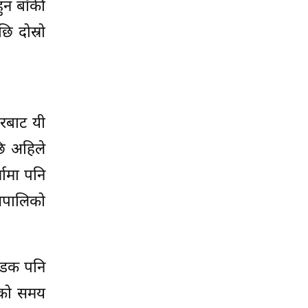
ुन बाँकी
ि दोस्रो
ारबाट यी
पछि अहिले
खामा पनि
यसपालिको
 सडक पनि
खाको समय