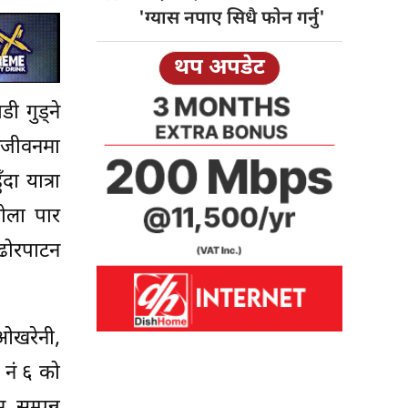
'ग्यास नपाए सिधै फाेन गर्नु'
थप अपडेट
ी गुड्ने
नजीवनमा
ा यात्रा
खोला पार
 ढोरपाटन
 ओखरेनी,
 नं ६ को